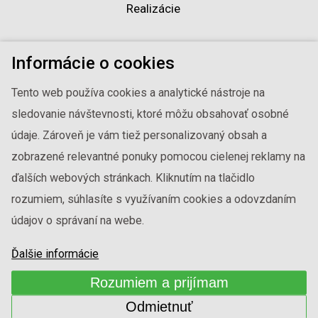
Realizácie
Vzorkovníky
Informácie o cookies
O firme
Tento web používa cookies a analytické nástroje na
sledovanie návštevnosti, ktoré môžu obsahovať osobné
Kontakty
údaje. Zároveň je vám tiež personalizovaný obsah a
zobrazené relevantné ponuky pomocou cielenej reklamy na
Mapa webu
ďalších webových stránkach. Kliknutím na tlačidlo
rozumiem, súhlasíte s využívaním cookies a odovzdaním
2020 © ALPI DÝHA spol. s r.o. Všechna práva vyhrazena.
Upozorňujeme vás na případné drobné odchylky barevnosti
údajov o správaní na webe.
dýh Alpi zobrazených na vašem monitoru oproti skutečnému
odstínu.
Ďalšie informácie
Rozumiem a prijímam
Odmietnuť