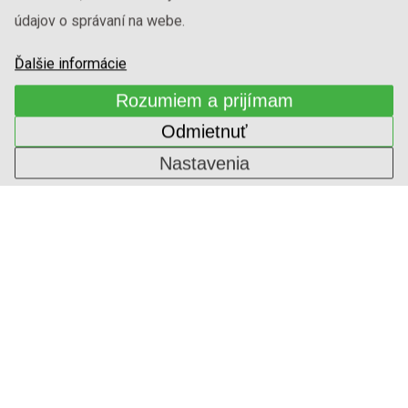
údajov o správaní na webe.
Ďalšie informácie
Rozumiem a prijímam
Odmietnuť
Nastavenia
ALPI DÝHA
1-ININ-654