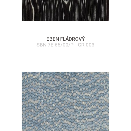
EBEN FLÁDROVÝ
SBN 7E 65/00/P - GR 003