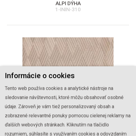
ALPI DÝHA
1-ININ-310
Informácie o cookies
Tento web používa cookies a analytické nástroje na
sledovanie návštevnosti, ktoré môžu obsahovať osobné
údaje. Zároveň je vám tiež personalizovaný obsah a
zobrazené relevantné ponuky pomocou cielenej reklamy na
ďalších webových stránkach. Kliknutím na tlačidlo
ALPI DÝHA
1-ININ-318
rozumiem, súhlasíte s využívaním cookies a odovzdaním