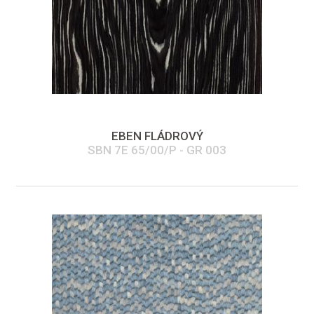
EBEN FLÁDROVÝ
SBN 7E 65/00/P - GR 003