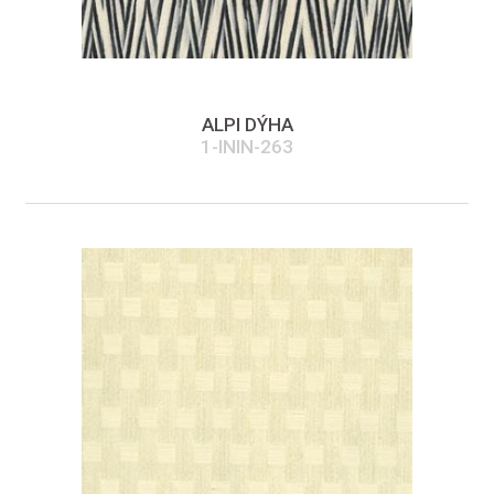
ALPI DÝHA
1-ININ-263