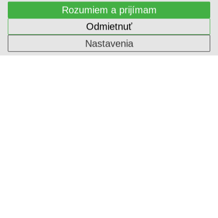
Rozumiem a prijímam
Odmietnuť
Nastavenia
ALPI DÝHA
1-ININ-654