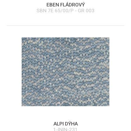
EBEN FLÁDROVÝ
SBN 7E 65/00/P - GR 003
ALPI DÝHA
1-ININ-231