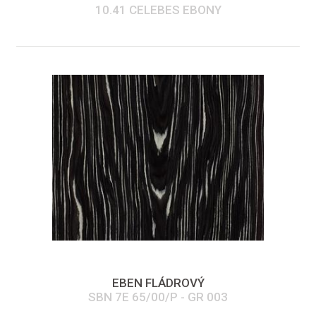
10.41 CELEBES EBONY
EBEN FLÁDROVÝ
SBN 7E 65/00/P - GR 003