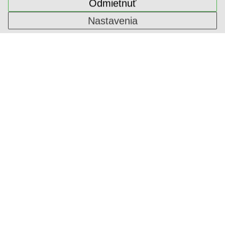
Odmietnuť
Nastavenia
ALPI DÝHA
1-ININ-654