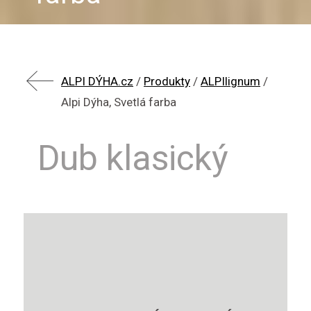
ALPI DÝHA.cz
/
Produkty
/
ALPIlignum
/
Alpi Dýha, Svetlá farba
Dub klasický