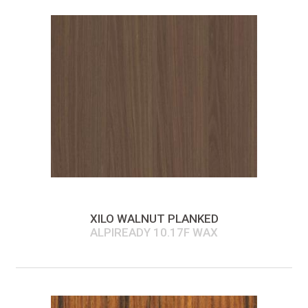
XILO WALNUT PLANKED
ALPIREADY 10.17F WAX